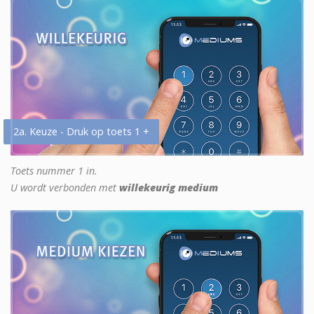
2a. Keuze - Druk op toets 1 +
Toets nummer 1 in.
U wordt verbonden met
willekeurig medium