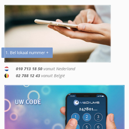
1. Bel lokaal nummer +
010 713 18 50
vanuit Nederland
02 788 12 43
vanuit België