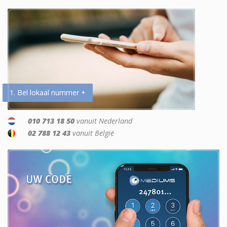
1. Bel lokaal nummer +
010 713 18 50
vanuit Nederland
02 788 12 43
vanuit België