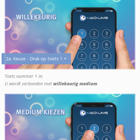
2a. Keuze - Druk op toets 1 +
Toets nummer 1 in.
U wordt verbonden met
willekeurig medium