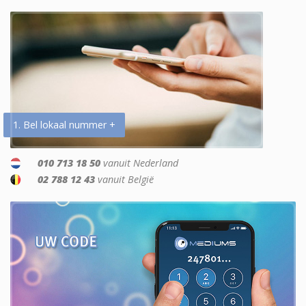
1. Bel lokaal nummer +
010 713 18 50
vanuit Nederland
02 788 12 43
vanuit België