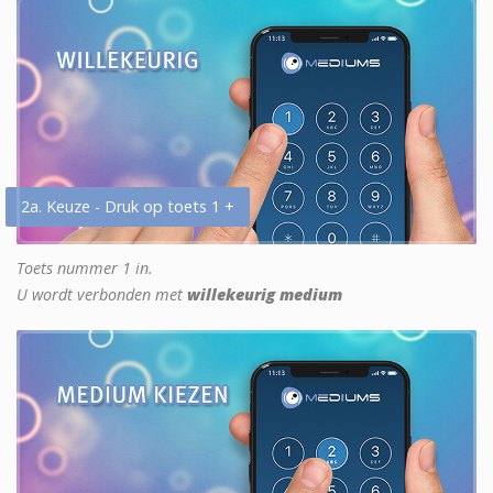
2a. Keuze - Druk op toets 1 +
Toets nummer 1 in.
U wordt verbonden met
willekeurig medium